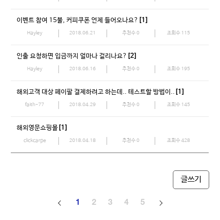
이벤트 참여 15불, 커피쿠폰 언제 들어오나요?
[1]
Hayley
2018.06.21
추천수
0
조회수
115
인출 요청하면 입금까지 얼마나 걸리나요?
[2]
Hayley
2018.06.16
추천수
0
조회수
195
해외고객 대상 페이팔 결제하려고 하는데.. 테스트할 방법이..
[1]
faith-77
2018.04.29
추천수
0
조회수
145
해외영문쇼핑몰
[1]
clickcarpe
2018.04.18
추천수
0
조회수
428
글쓰기
1
2
3
4
5