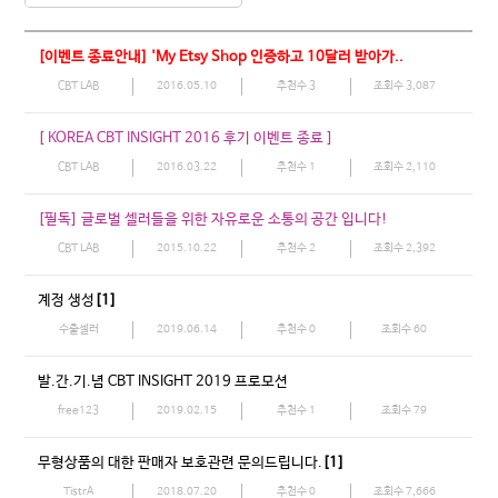
[이벤트 종료안내] 'My Etsy Shop 인증하고 10달러 받아가..
CBT LAB
2016.05.10
추천수
3
조회수
3,087
[ KOREA CBT INSIGHT 2016 후기 이벤트 종료 ]
CBT LAB
2016.03.22
추천수
1
조회수
2,110
[필독] 글로벌 셀러들을 위한 자유로운 소통의 공간 입니다!
CBT LAB
2015.10.22
추천수
2
조회수
2,392
계정 생성
[1]
수출셀러
2019.06.14
추천수
0
조회수
60
발.간.기.념 CBT INSIGHT 2019 프로모션
free123
2019.02.15
추천수
1
조회수
79
무형상품의 대한 판매자 보호관련 문의드립니다.
[1]
TistrA
2018.07.20
추천수
0
조회수
7,666